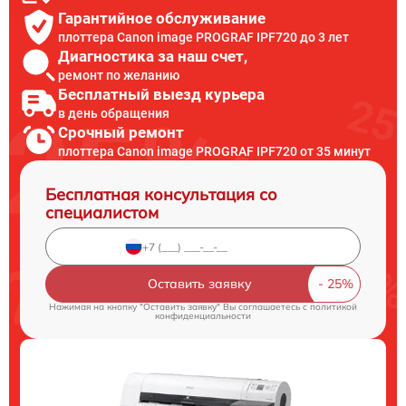
Гарантийное обслуживание
плоттера Canon image PROGRAF IPF720 до 3 лет
Диагностика за наш счет,
ремонт по желанию
Бесплатный выезд курьера
в день обращения
Срочный ремонт
плоттера Canon image PROGRAF IPF720 от 35 минут
Бесплатная консультация со
специалистом
Оставить заявку
Нажимая на кнопку "Оставить заявку" Вы соглашаетесь c
политикой
конфиденциальности