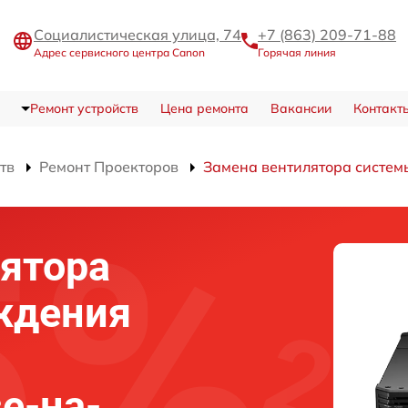
Социалистическая улица, 74
+7 (863) 209-71-88
Адрес сервисного центра Canon
Горячая линия
Ремонт устройств
Цена ремонта
Вакансии
Контакт
тв
Ремонт Проекторов
Замена вентилятора систе
ятора
ждения
е-на-