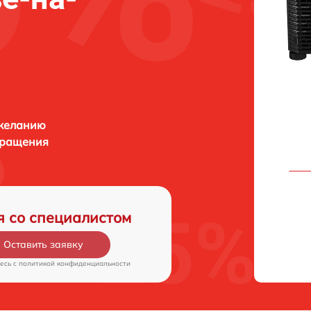
 желанию
бращения
я со специалистом
Оставить заявку
есь c
политикой конфиденциальности