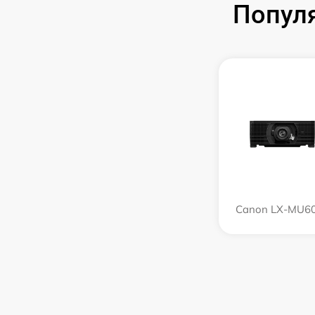
Попул
Canon LX-MU6