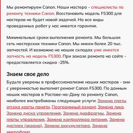
Мы ремонтируем Canon. Наши мастера -
специалисты по
ремонту техники Canon
. Восстановить модель FS300 для
мастеров не будет новой задачей. На все виды
проведенных работ у нас имеется гарантия.
Минимальные сроки выполнения ремонта. Мы большая
сеть мастерских техники Canon. Мы имеем более 20 тыс.
запчастей. И возможно на наших складах
уже имеется
запчасть на модель FS300
. При заказе ремонта на сайте -
предоставляется скидка -25%.
Знаем свое дело
Будьте уверены в профессионализме наших мастеров - они
с уверенностью выполнят ремонт Canon FS300. По данным
наших мастеров в Ростове-на-Дону по ремонту Canon,
наиболее востребованы следующие услуги:
Замена платы
отсека карты памяти
,
Программный ремонт
,
Замена линз
,
Замена диска управления
,
Замена диафрагмы
,
Замена
платы управления
,
Замена контроллера питания
,
Замена
дисплея (экрана)
,
Замена аккумулятора
,
Замена
микрофона
.